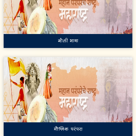
बोली भाषा
मौखिक परंपरा