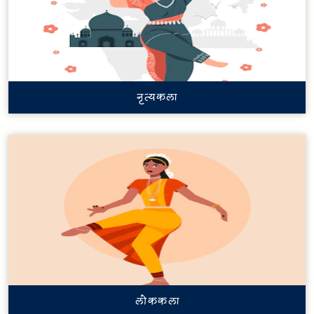
नृत्यकला
लोककला