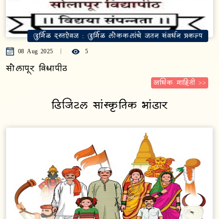
दुर्मिळ दस्तऐवज : दुर्मिळ लोककलांचे जतन संवर्धन प्रकल्प
08 Aug 2025
35
नांदेड विद्यापीठ
अधिक माहिती >>
डिजिटल सांस्कृतिक भांडार