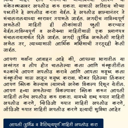
किंवा बाहेर ज्ञात नसणाऱ्या बाबीविषयी आपण या
संकेतस्थळावर अपलोड करू शकता. यासाठी अतिशय सोप्या
पद्धतीने हे अपलोड करता येईल. हे अपलोड झाल्यानंतर ते
संचालनालयाच्या स्तरावर तपासले जाईल. अगदीच नाविन्यपूर्ण
असलेली माहिती ही लोकांसाठी खुली करण्यात
येईल.नाविन्यपूर्ण व अनोख्या माहितीसाठी एक प्रमाणपत्र
संचालनायमार्फत दिले जाईल. अगदी दुर्मिळ असलेली माहिती
असेल तर, त्याच्यासाठी आर्थिक बक्षिसाची तरतूदही केली
जाईल.
आपणा सर्वांना आवाहन आहे की, आपल्या भागातील या
अस्तंगत व लोप होत चाललेल्या कला आणि संस्कृतीतील
घटकांचे आपण अपलोड करावे आणि आपला समृद्ध कला
संस्कृतीचा साठा अजून समृद्ध करावा. सोबत दिलेल्या लिंकवर
आपण क्लिक केल्यास त्यामध्ये अनेक विकल्प दिसून येतील.
आपण हव्या असलेल्या विकल्पावर क्लिक करून आपली
माहिती लगेच अपलोड करू शकता. यामध्ये शब्द रूपात माहिती
अपलोड करणे, व्हिडिओ रूपात माहिती अपलोड करणे,
ऑडिओ रूपात माहिती अपलोड करणे इत्यादी सुविधा आहेत
आपली दुर्मिळ व वैशिष्ट्यपूर्ण माहिती अपलोड करा