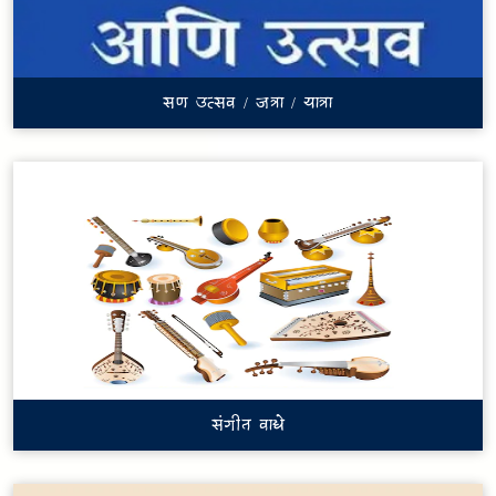
सण उत्सव / जत्रा / यात्रा
संगीत वाद्ये