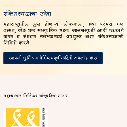
संकेतस्थळाचा उद्देश
महाराष्ट्रातील लुप्त होणाऱ्या लोककला, प्रथा परंपरा सण
उत्सव, खेळ शब्द सांस्कृतिक घटक खाद्यसंस्कृती आदी घटकांचे
जतन व संवर्धन करण्यासाठी उपयुक्त अशा संकेतस्थळाची
निर्मिती करणे
आपली दुर्मिळ व वैशिष्ट्यपूर्ण माहिती अपलोड करा
महाकल्चर डिजिटल सांस्कृतिक भांडार