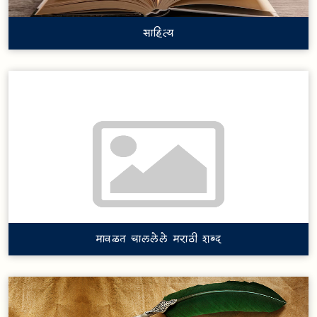
साहित्य
मावळत चाललेले मराठी शब्द