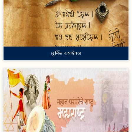
दुर्मिळ दस्तऐवज