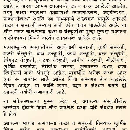
महाराष्ट्राला सांस्कृतिक व कलेचा उच्च कोटीचा ठेवा लाभलेला
आहे. हा वारसा आपण आजपर्यंत जतन करत आलेलो आहोत.
परंतु सध्या बदलत्या काळामध्ये खाजगीकरण, उदारीकरण,
पाश्चातीकरण आणि नव माध्यमांचे आक्रमण यामुळे आपली
कला व संस्कृती बऱ्याच अंशी लोप पावत चाललेली आहे. या
लोप पावत चाललेल्या कला व संस्कृतीला पुन्हा एकदा राजाश्रय
व लोकाश्रय मिळणे अत्यंत आवश्यक झालेले आहे.
महाराष्ट्राच्या संस्कृतीमध्ये आदिवासी संस्कृती, कृषी संस्कृती,
भक्ती संस्कृती, वाद्य संस्कृती, खाद्य संस्कृती, वस्त्र संस्कृती,
चित्रपट संस्कृती, नाटक संस्कृती, ग्रामीण संस्कृती, बोलीभाषा,
दुर्मिळ दस्तावेज, मौखिक परंपरा, दृष्यात्मक कला, अशा
कितीतरी बाबी अंतर्भूत आहेत. यामधील अनेक घटक आज
एक तर नामशेष झाले आहेत किंवा अस्तंगत होत चाललेले
दिसत आहेत. या सर्वांचे जतन, वहन व संवर्धन करणे ही
आपली सर्वांची जबाबदारी आहे.
या संकेतस्थळाचा मुख्य उद्देश हा, आपल्या संस्कृतीतील
अस्तंगत होणारे किंवा लोप पावलेले घटक यांचे संवर्धन करणे
हे होय
आपल्या भागात असणाऱ्या कला व संस्कृती विषयक दुर्मिळ