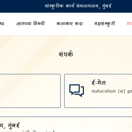
सांस्कृतिक कार्य संचालनालय, मुंबई
ष्ठ
आमच्या विषयी
कलाकार कट्टा
महासंस्कृती
संप
संपर्क
ई-मेल
mahaculture [at] g
य, मुंबई