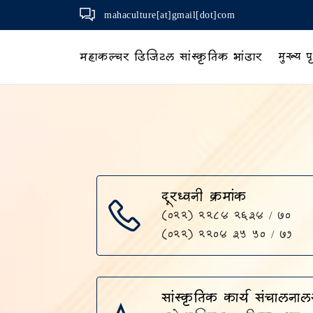
mahaculture[at]gmail[dot]com
महाकल्चर डिजिटल सांस्कृतिक भांडार
मुख्य पृ
दूरध्वनी क्रमांक
(०२२) २२८४ २६३४ / ७०
(०२२) २२०४ ३५ ५० / ७१
सांस्कृतिक कार्य संचालनाल