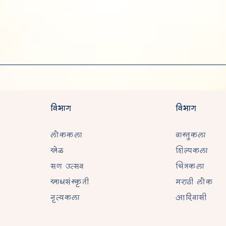
विभाग
विभाग
लोककला
वास्तुकला
खेळ
शिल्पकला
सण उत्सव
चित्रकला
खाद्यसंस्कृती
मराठी लोक
नृत्यकला
आदिवासी