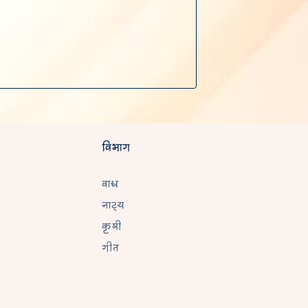
विभाग
वाद्य
नाट्य
कृषी
गीत