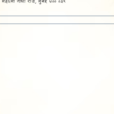
 महात्मा गांधी रोड, मुंबई ४०० ०३२