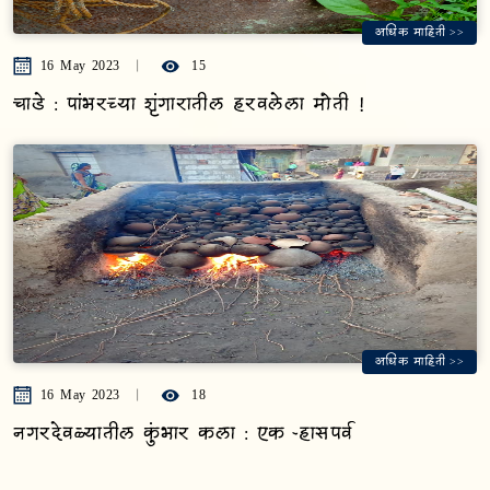
अधिक माहिती >>
16 May 2023
15
चाडे : पांभरच्या शृंगारातील हरवलेला मोती !
अधिक माहिती >>
16 May 2023
18
नगरदेवळ्यातील कुंभार कला : एक ऱ्हासपर्व