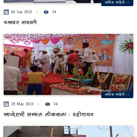
अधिक माहिती >>
03 Jun 2023
34
रुखवत नाचवणे
अधिक माहिती >>
29 May 2023
34
खान्देशची अस्सल लोककला - वहीगायन