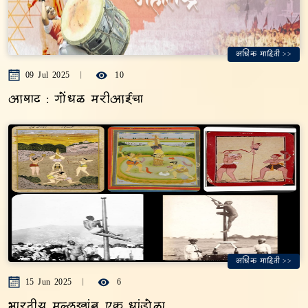
अधिक माहिती >>
09 Jul 2025
10
आषाढ : गोंधळ मरीआईचा
अधिक माहिती >>
15 Jun 2025
6
भारतीय मल्लखांब..एक धांडोळा