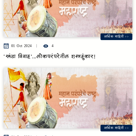
अधिक माहिती >>
01 Oct 2024
4
‘खंडा विवाह’...लोकपरंपरेतील शस्त्रहुंकार!
अधिक माहिती >>