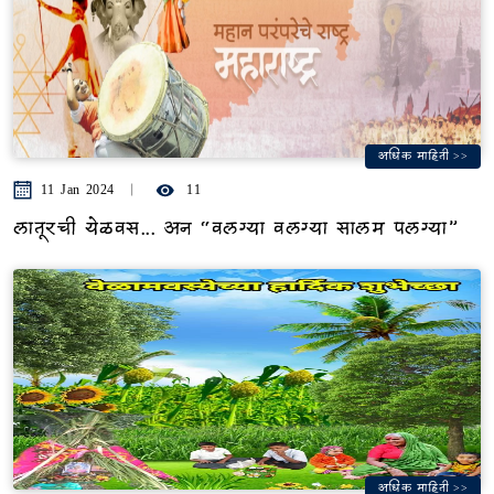
अधिक माहिती >>
11 Jan 2024
11
लातूरची येळवस... अन “वलग्या वलग्या सालम पलग्या”
अधिक माहिती >>